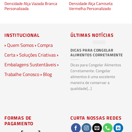
Densidade Alça Vazada Branca
Densidade Alça Camiseta
Personalizada
Vermelha Personalizado
INSTITUCIONAL
ÚLTIMAS NOTÍCIAS
›
Quem Somos
›
Compra
DICAS PARA CONGELAR
PL
Certa
›
Soluções Criativas
›
ALIMENTOS CORRETAMENTE
C
S
Embalagens Sustentáveis
›
P
Dicas para Congelar Alimentos
Corretamente. Congelar
Trabalhe Conosco
›
Blog
Pl
alimentos é uma excelente
Co
maneira de conservar a
bi
qualidade[...]
pl
ma
FORMAS DE
CURTA NOSSAS REDES
PAGAMENTO