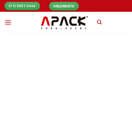
Skip
ORÇAMENTO
(11) 5531-2443
to
content