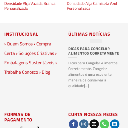
Densidade Alça Vazada Branca
Densidade Alça Camiseta Azul
Personalizada
Personalizada
INSTITUCIONAL
ÚLTIMAS NOTÍCIAS
›
Quem Somos
›
Compra
DICAS PARA CONGELAR
PL
Certa
›
Soluções Criativas
›
ALIMENTOS CORRETAMENTE
C
S
Embalagens Sustentáveis
›
P
Dicas para Congelar Alimentos
Corretamente. Congelar
Trabalhe Conosco
›
Blog
Pl
alimentos é uma excelente
Co
maneira de conservar a
bi
qualidade[...]
pl
ma
FORMAS DE
CURTA NOSSAS REDES
PAGAMENTO