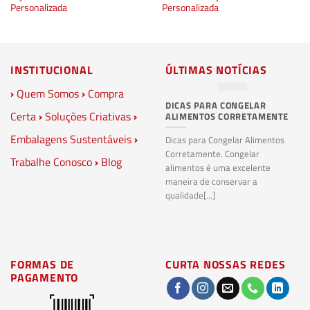
Personalizada
Personalizada
INSTITUCIONAL
ÚLTIMAS NOTÍCIAS
›
Quem Somos
›
Compra
DICAS PARA CONGELAR
PL
Certa
›
Soluções Criativas
›
ALIMENTOS CORRETAMENTE
C
S
Embalagens Sustentáveis
›
P
Dicas para Congelar Alimentos
Corretamente. Congelar
Trabalhe Conosco
›
Blog
Pl
alimentos é uma excelente
Co
maneira de conservar a
bi
qualidade[...]
pl
ma
FORMAS DE
CURTA NOSSAS REDES
PAGAMENTO