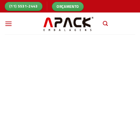
Skip
ORÇAMENTO
(11) 5531-2443
to
content