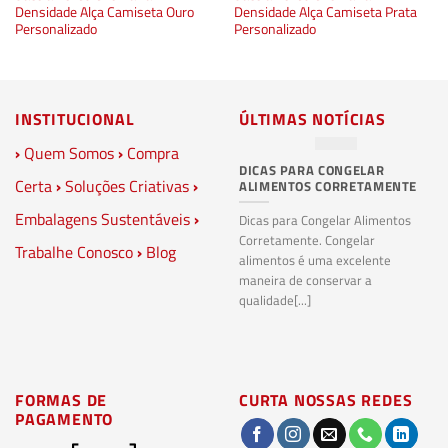
Densidade Alça Camiseta Ouro
Densidade Alça Camiseta Prata
Personalizado
Personalizado
INSTITUCIONAL
ÚLTIMAS NOTÍCIAS
›
Quem Somos
›
Compra
DICAS PARA CONGELAR
PL
Certa
›
Soluções Criativas
›
ALIMENTOS CORRETAMENTE
C
S
Embalagens Sustentáveis
›
P
Dicas para Congelar Alimentos
Corretamente. Congelar
Trabalhe Conosco
›
Blog
Pl
alimentos é uma excelente
Co
maneira de conservar a
bi
qualidade[...]
pl
ma
FORMAS DE
CURTA NOSSAS REDES
PAGAMENTO