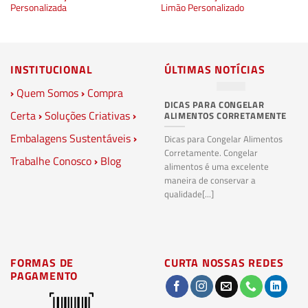
Personalizada
Limão Personalizado
INSTITUCIONAL
ÚLTIMAS NOTÍCIAS
›
Quem Somos
›
Compra
DICAS PARA CONGELAR
PL
Certa
›
Soluções Criativas
›
ALIMENTOS CORRETAMENTE
C
S
Embalagens Sustentáveis
›
P
Dicas para Congelar Alimentos
Corretamente. Congelar
Trabalhe Conosco
›
Blog
Pl
alimentos é uma excelente
Co
maneira de conservar a
bi
qualidade[...]
pl
ma
FORMAS DE
CURTA NOSSAS REDES
PAGAMENTO